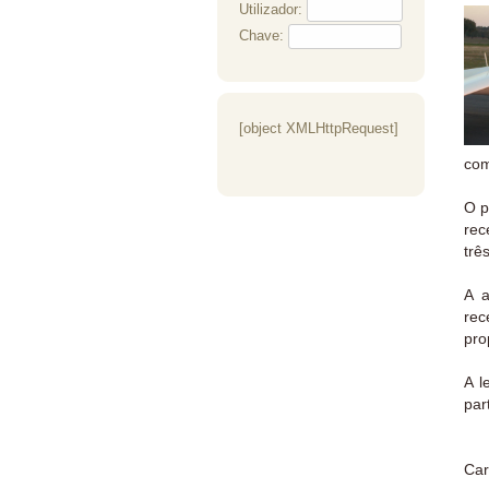
Utilizador:
Chave:
[object XMLHttpRequest]
com
O p
rec
trê
A a
rec
pro
A l
par
Car