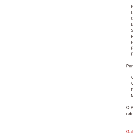
Fab
Lu
Com
Env
Sup
Raz
Per
Pes
Pes
Per
Vel
Vel
Raz
Mel
O P
retr
Gal