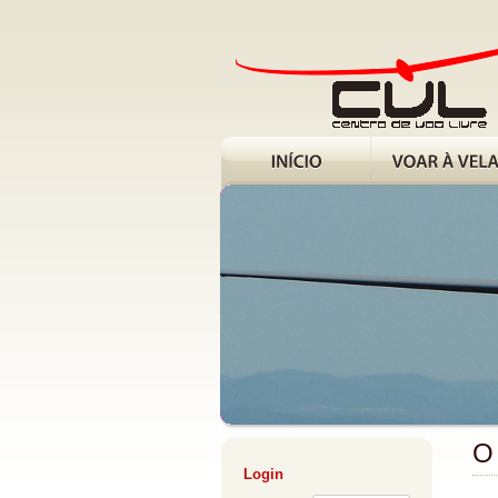
O
Login