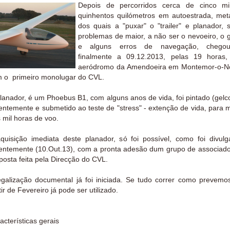
Depois de percorridos cerca de cinco mi
quinhentos quilómetros em autoestrada, met
dos quais a "puxar" o "trailer" e planador,
problemas de maior, a não ser o nevoeiro, o 
e alguns erros de navegação, chegou
finalmente a 09.12.2013, pelas 19 horas,
aeródromo da Amendoeira em Montemor-o-N
 o primeiro monolugar do CVL.
lanador, é um Phoebus B1, com alguns anos de vida, foi pintado (gelc
entemente e submetido ao teste de "stress" - extenção de vida, para 
s mil horas de voo.
quisição imediata deste planador, só foi possível, como foi divul
entemente (10.Out.13), com a pronta adesão dum grupo de associad
posta feita pela Direcção do CVL.
egalização documental já foi iniciada. Se tudo correr como prevemo
tir de Fevereiro já pode ser utilizado.
acterísticas gerais