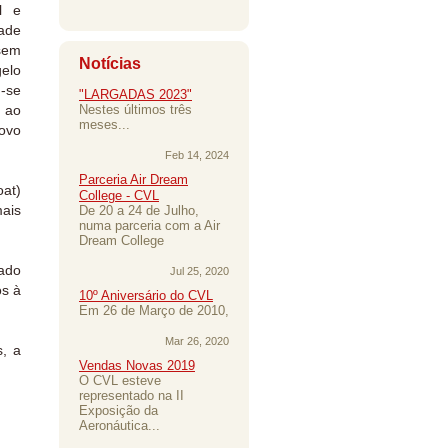
l e
ade
 sem
Notícias
gelo
-se
"LARGADAS 2023"
 ao
Nestes últimos três
meses...
ovo
Feb 14, 2024
Parceria Air Dream
oat)
College - CVL
mais
De 20 a 24 de Julho,
numa parceria com a Air
Dream College
gado
Jul 25, 2020
os à
10º Aniversário do CVL
Em 26 de Março de 2010,
Mar 26, 2020
s, a
Vendas Novas 2019
O CVL esteve
representado na II
Exposição da
Aeronáutica...