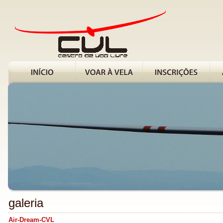
galeria
Air-Dream-CVL